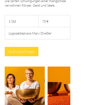
Die zarten Schwingungen einer Klangschale
verwöhnen Körper, Geist und Seele.
70
Euro
1 Std.
1
70 €
S
t
Logopädiepraxis Mary Dreßler
d
Buchung anfragen